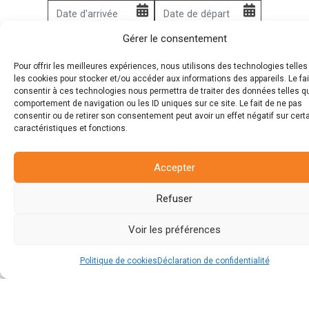
Gérer le consentement
RECHERCHER
Pour offrir les meilleures expériences, nous utilisons des technologies telle
les cookies pour stocker et/ou accéder aux informations des appareils. Le fai
consentir à ces technologies nous permettra de traiter des données telles q
comportement de navigation ou les ID uniques sur ce site. Le fait de ne pas
consentir ou de retirer son consentement peut avoir un effet négatif sur cert
caractéristiques et fonctions.
Accepter
Camping le Ragis
Refuser
Chemin de la Fradinière
85300
CHALLANS
Voir les préférences
Tél. :
02 51 68 08 49
Accueil téléphonique 7j/7 de 9h00 à 20h00.
Politique de cookies
Déclaration de confidentialité
E-mail :
info@camping-leragis.com